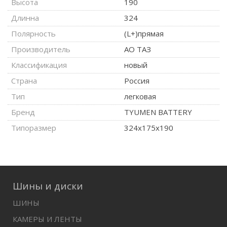
Высота
190
Длинна
324
Полярность
(L+)прямая
Производитель
АО ТАЗ
Классификация
новый
Страна
Россия
Тип
легковая
Бренд
TYUMEN BATTERY
Типоразмер
324x175x190
Шины и диски
ШИНЫ
КАМЕРЫ И ЛЕНТЫ