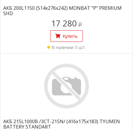
АКБ 200L1150 (514x276x242) MONBAT "P" PREMIUM
SHD
17 280
Купить
В наличии 5 шт.
АКБ 215L1000B /3СТ-215N/ (416x175x183) TYUMEN
BATTERY STANDART