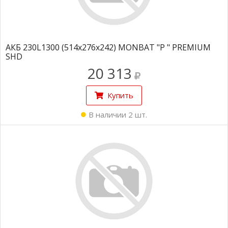
АКБ 230L1300 (514x276x242) MONBAT "P " PREMIUM
SHD
20 313
Купить
В наличии 2 шт.