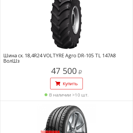
Шина сх. 18,4R24 VOLTYRE Agro DR-105 TL 147А8
ВолШз
47 500
Купить
В наличии >10 шт.