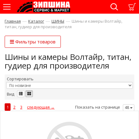
—
—
—
Главная
Каталог
ШИНЫ
Шины и камеры Волтайр,
титан, гудиер для производителя
Фильтры товаров
Шины и камеры Волтайр, титан,
гудиер для производителя
Сортировать
Вид
1
2
3
следующая →
Показать на странице
48