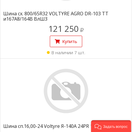
Шина сх. 800/65R32 VOLTYRE AGRO DR-103 ТТ
и167A8/164B ВлШЗ
121 250
Купить
В наличии 7 шт.
Шина сп.16,00-24 Voltyre Я-140А 24PR 171B ТТ
Задать вопрос