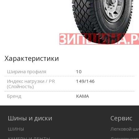
Характеристики
Ширина профиля
10
Индекс нагрузки / PR
149/146
(Слойность)
Бренд
KAMA
Шины и диски
Сервис
ШИНЫ
Легковой ш
КАМЕРЫ И ЛЕНТЫ
Легкогрузо