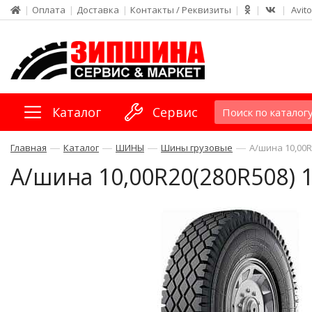
|
Оплата
|
Доставка
|
Контакты / Реквизиты
|
|
|
Avito
Каталог
Сервис
—
—
—
—
Главная
Каталог
ШИНЫ
Шины грузовые
А/шина 10,00R
А/шина 10,00R20(280R508) 