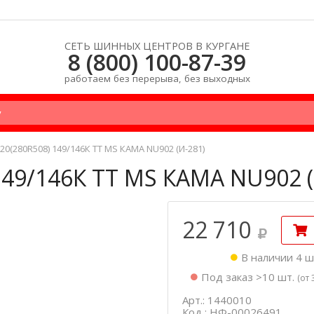
СЕТЬ ШИННЫХ ЦЕНТРОВ В КУРГАНЕ
8 (800) 100-87-39
работаем без перерыва, без выходных
20(280R508) 149/146К TT MS КАМА NU902 (И-281)
149/146К TT MS КАМА NU902 (
22 710
В наличии 4 ш
Под заказ >10 шт.
(от 
Арт.: 1440010
Код : НФ-00026491