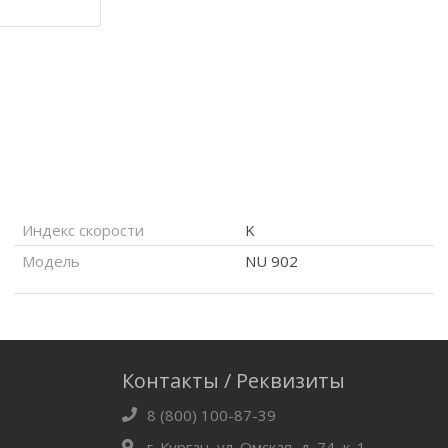
Индекс скорости
K
Модель
NU 902
Контакты / Реквизиты
8 (800) 100-87-39
г. Курган, ул. Омская, д. 74, к. 1