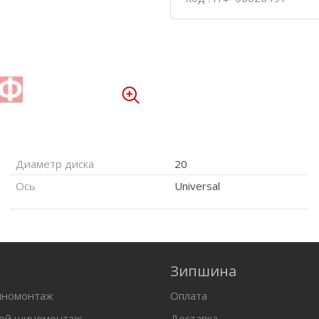
Диаметр диска
20
Ось
Universal
Зипшина
иномонтаж
Оплата
вой шиномонтаж
Доставка