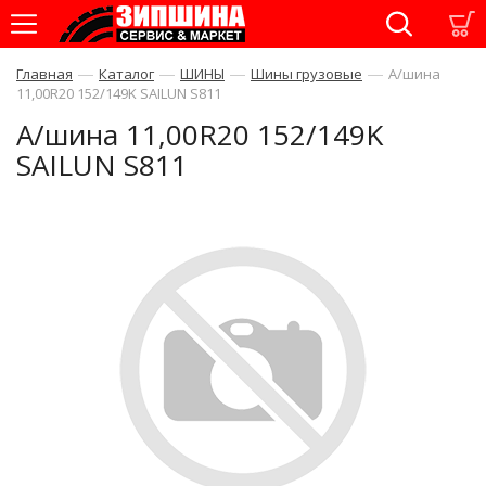
—
—
—
—
Главная
Каталог
ШИНЫ
Шины грузовые
А/шина
11,00R20 152/149K SAILUN S811
А/шина 11,00R20 152/149K
SAILUN S811