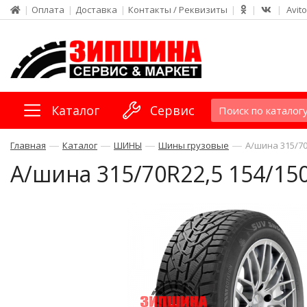
|
Оплата
|
Доставка
|
Контакты / Реквизиты
|
|
|
Avito
Каталог
Сервис
—
—
—
—
Главная
Каталог
ШИНЫ
Шины грузовые
А/шина 315/70R
А/шина 315/70R22,5 154/150