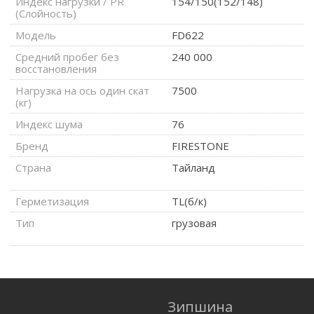
Индекс нагрузки / PR
154/150(152/148)
(Слойность)
Модель
FD622
Средний пробег без
240 000
восстановления
Нагрузка на ось один скат
7500
(кг)
Индекс шума
76
Бренд
FIRESTONE
Страна
Тайланд
Герметизация
TL(б/к)
Тип
грузовая
Зипшина