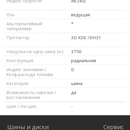
Индекс скорости
A8 (40)
Ось
ведущая
Альтернативный
*
типоразмер
Протектор
3D XDE /DH31
Нагрузка на одну шину (кг)
3750
Конструкция
радиальная
Индекс экономии /
D
Коэф.расхода топлива
Категория
шина
Возможность нарезки /
да
восстановления
Шип / Не шип
-
Шины и диски
Сервис