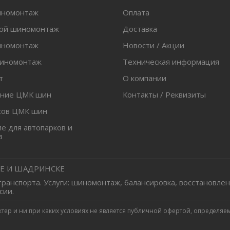
иномонтаж
Оплата
вой шиномонтаж
Доставка
иномонтаж
Новости / Акции
шиномонтаж
Техническая информация
т
О компании
ение ЦМК шин
Контакты / Реквизиты
сов ЦМК шин
 для автопарков и
в
Е И ШАДРИНСКЕ
 транспорта. Услуги: шиномонтаж, балансировка, восстановлен
сии.
р и ни при каких условиях не является публичной офертой, определяем