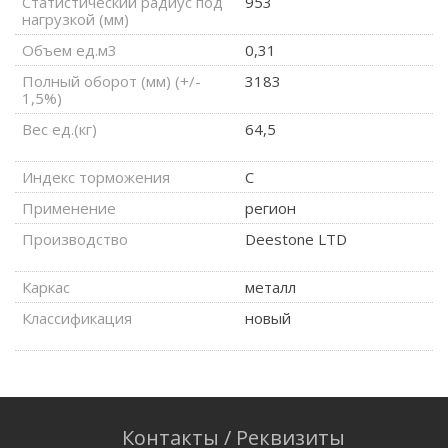
Статистический радиус под
953
нагрузкой (мм)
Объем ед.м3
0,31
Полный оборот (мм) (+/-
3183
1,5%)
Вес ед.(кг)
64,5
Индекс торможения
C
Применение
регион
Производство
Deestone LTD
Каркас
металл
Классификация
новый
Контакты / Реквизиты