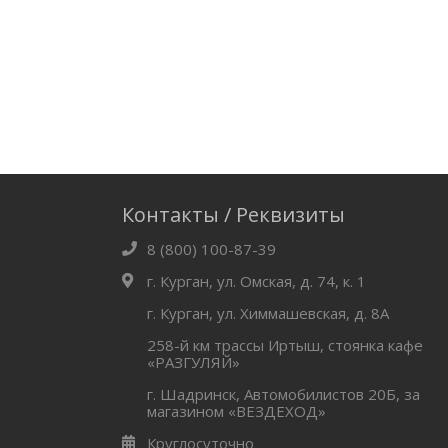
Контакты / Реквизиты
8 (800) 100-87-39
г. Курган, ул. Омская, д. 74, к. 1
г. Курган, ул. Химмашевская, д. 8А
258-й км трассы Иртыш, стоянка кафе
«РАЗГУЛЯЙ»
г. Шадринск, Автомобилистов 20Б, за
магазином «ВЕЗДЕХОД»
Круглосуточно