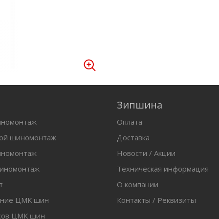
Зипшина
иномонтаж
Оплата
вой шиномонтаж
Доставка
иномонтаж
Новости / Акции
шиномонтаж
Техническая информация
т
О компании
ение ЦМК шин
Контакты / Реквизиты
сов ЦМК шин