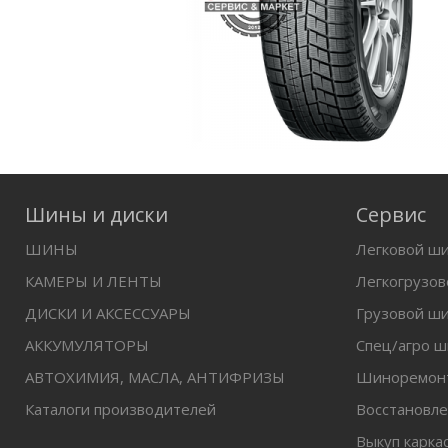
Шины и диски
Сервис
ШИНЫ
Легковой ш
КАМЕРЫ И ЛЕНТЫ
Легкогрузо
ДИСКИ И АКСЕССУАРЫ
Грузовой ш
АККУМУЛЯТОРЫ
Спец/агро 
АВТОХИМИЯ, МАСЛА, АНТИФРИЗЫ
Шиноремон
Каталоги производителей
Восстановл
Выкуп карка