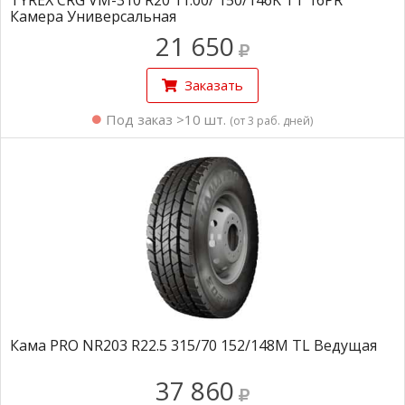
TYREX CRG VM-310 R20 11.00/ 150/146K TT 16PR
Камера Универсальная
21 650
Заказать
Под заказ >10 шт.
(от 3 раб. дней)
Кама PRO NR203 R22.5 315/70 152/148M TL Ведущая
37 860