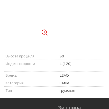
Высота профиля
80
Индекс скорости
L (120)
Бренд
LEAO
Категория
шина
Тип
грузовая
Зипшина