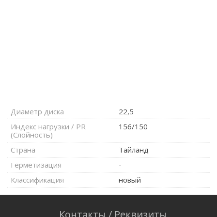
Диаметр диска
22,5
Индекс нагрузки / PR
156/150
(Слойность)
Страна
Тайланд
Герметизация
-
Классификация
новый
Контакты / Реквизиты