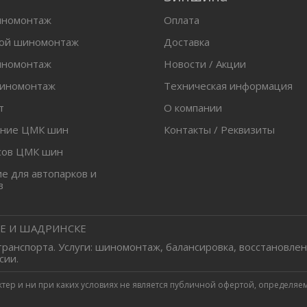
иномонтаж
Оплата
вой шиномонтаж
Доставка
иномонтаж
Новости / Акции
шиномонтаж
Техническая информация
т
О компании
ение ЦМК шин
Контакты / Реквизиты
сов ЦМК шин
 для автопарков и
в
Е И ШАДРИНСКЕ
 транспорта. Услуги: шиномонтаж, балансировка, восстановлен
сии.
р и ни при каких условиях не является публичной офертой, определяем