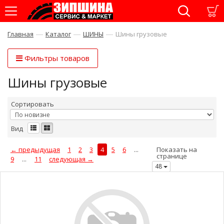
—
—
—
Главная
Каталог
ШИНЫ
Шины грузовые
Фильтры товаров
Шины грузовые
Сортировать
Вид
← предыдущая
1
2
3
4
5
6
...
Показать на
странице
9
...
11
следующая →
48